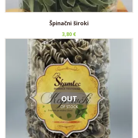
Špinačni široki
3,80
€
OUT
OF STOCK