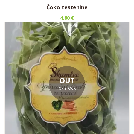
Čoko testenine
4,80
€
OUT
OF STOCK