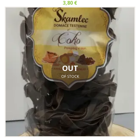
3,80
€
OUT
OF STOCK