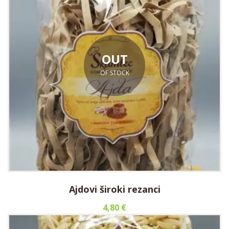
OUT
OF STOCK
Ajdovi široki rezanci
4,80
€