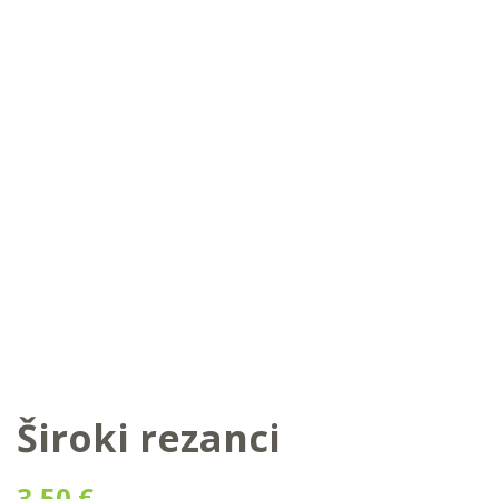
Široki rezanci
3,50
€