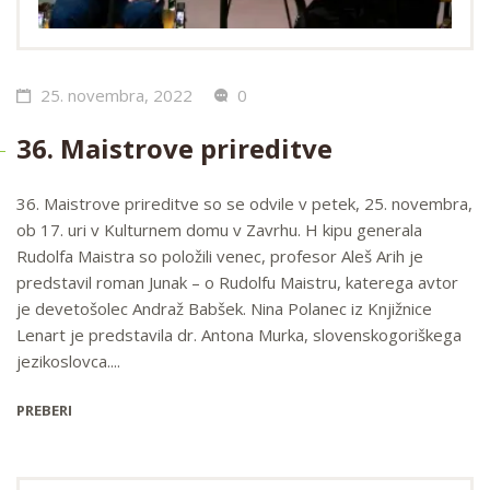
25. novembra, 2022
0
36. Maistrove prireditve
36. Maistrove prireditve so se odvile v petek, 25. novembra,
ob 17. uri v Kulturnem domu v Zavrhu. H kipu generala
Rudolfa Maistra so položili venec, profesor Aleš Arih je
predstavil roman Junak – o Rudolfu Maistru, katerega avtor
je devetošolec Andraž Babšek. Nina Polanec iz Knjižnice
Lenart je predstavila dr. Antona Murka, slovenskogoriškega
jezikoslovca....
PREBERI