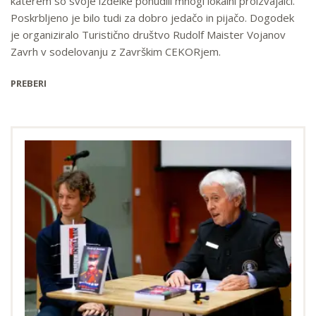
katerem so svoje izdelke ponudili mnogi lokalni proizvajalci.
Poskrbljeno je bilo tudi za dobro jedačo in pijačo. Dogodek
je organiziralo Turistično društvo Rudolf Maister Vojanov
Zavrh v sodelovanju z Završkim CEKORjem.
PREBERI